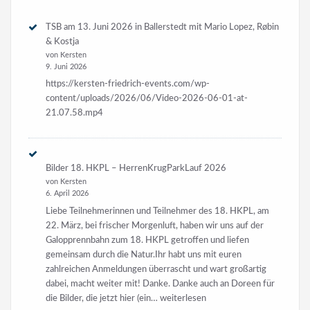
TSB am 13. Juni 2026 in Ballerstedt mit Mario Lopez, Røbin
& Kostja
von Kersten
9. Juni 2026
https://kersten-friedrich-events.com/wp-
content/uploads/2026/06/Video-2026-06-01-at-
21.07.58.mp4
Bilder 18. HKPL – HerrenKrugParkLauf 2026
von Kersten
6. April 2026
Liebe Teilnehmerinnen und Teilnehmer des 18. HKPL, am
22. März, bei frischer Morgenluft, haben wir uns auf der
Galopprennbahn zum 18. HKPL getroffen und liefen
gemeinsam durch die Natur.Ihr habt uns mit euren
zahlreichen Anmeldungen überrascht und wart großartig
dabei, macht weiter mit! Danke. Danke auch an Doreen für
Bilder
die Bilder, die jetzt hier (ein…
weiterlesen