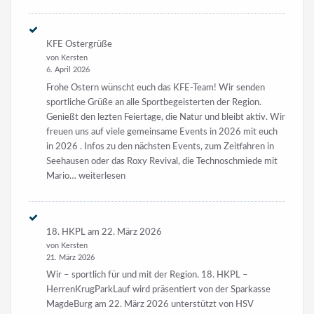
18.
HKPL
–
KFE Ostergrüße
HerrenKrugParkLauf
von Kersten
2026
6. April 2026
Frohe Ostern wünscht euch das KFE-Team! Wir senden
sportliche Grüße an alle Sportbegeisterten der Region.
Genießt den lezten Feiertage, die Natur und bleibt aktiv. Wir
freuen uns auf viele gemeinsame Events in 2026 mit euch
in 2026 . Infos zu den nächsten Events, zum Zeitfahren in
Seehausen oder das Roxy Revival, die Technoschmiede mit
KFE
Mario…
weiterlesen
Ostergrüße
18. HKPL am 22. März 2026
von Kersten
21. März 2026
Wir – sportlich für und mit der Region. 18. HKPL –
HerrenKrugParkLauf wird präsentiert von der Sparkasse
MagdeBurg am 22. März 2026 unterstützt von HSV