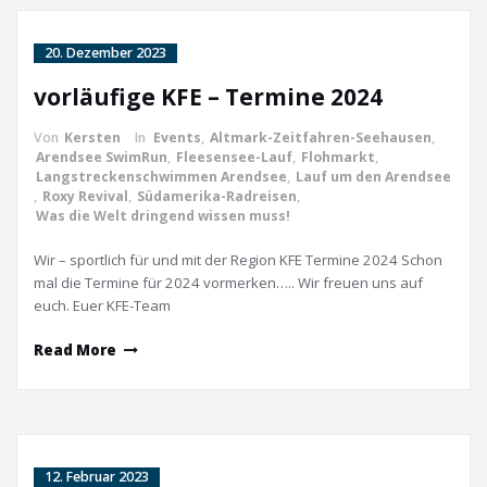
20. Dezember 2023
vorläufige KFE – Termine 2024
Von
Kersten
In
Events
,
Altmark-Zeitfahren-Seehausen
,
Arendsee SwimRun
,
Fleesensee-Lauf
,
Flohmarkt
,
Langstreckenschwimmen Arendsee
,
Lauf um den Arendsee
,
Roxy Revival
,
Südamerika-Radreisen
,
Was die Welt dringend wissen muss!
Wir – sportlich für und mit der Region KFE Termine 2024 Schon
mal die Termine für 2024 vormerken….. Wir freuen uns auf
euch. Euer KFE-Team
Read More
12. Februar 2023