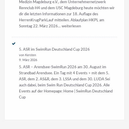
Medizin Magdeburg e.V., dem Unternehmernetzwerk
Rennclub H4 und dem USC Magdeburg heute möchten wir
dir die letzten Informationen zur 18. Auflage des
HerrenKrugParkLauf mitteilen. Ablaufplan HKPL am
18.
Sonntag 22. März 2026…
weiterlesen
HKPL
am
22.
5. ASR im SwimRun Deutschland Cup 2026
März
von Kersten
2026
9. März 2026
5. ASR – Arendsee-SwimRun 2026 am 30. August im
Strandbad Arendsee. Ein Tag mit 4 Events > mit dem 5.
ASR, dem 2. AS&R, dem 3. LSSA und dem 30. LUDA Sei
auch dabei, beim Swim Run Deutschland Cup 2026. Alle
Events auf der Homepage: Home | SwimRun Deutschland
Cup