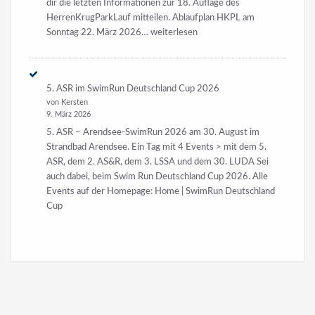
dir die letzten Informationen zur 18. Auflage des
HerrenKrugParkLauf mitteilen. Ablaufplan HKPL am
18.
Sonntag 22. März 2026…
weiterlesen
HKPL
am
22.
5. ASR im SwimRun Deutschland Cup 2026
März
von Kersten
2026
9. März 2026
5. ASR – Arendsee-SwimRun 2026 am 30. August im
Strandbad Arendsee. Ein Tag mit 4 Events > mit dem 5.
ASR, dem 2. AS&R, dem 3. LSSA und dem 30. LUDA Sei
auch dabei, beim Swim Run Deutschland Cup 2026. Alle
Events auf der Homepage: Home | SwimRun Deutschland
Cup