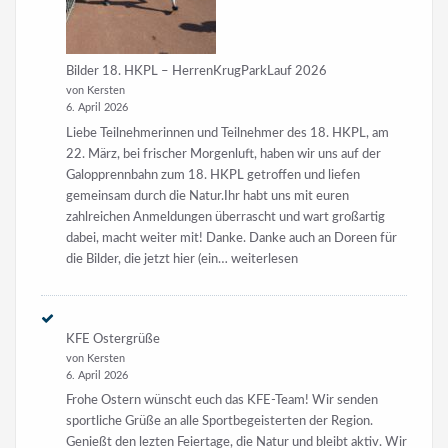
Bilder 18. HKPL – HerrenKrugParkLauf 2026
von Kersten
6. April 2026
Liebe Teilnehmerinnen und Teilnehmer des 18. HKPL, am
22. März, bei frischer Morgenluft, haben wir uns auf der
Galopprennbahn zum 18. HKPL getroffen und liefen
gemeinsam durch die Natur.Ihr habt uns mit euren
zahlreichen Anmeldungen überrascht und wart großartig
dabei, macht weiter mit! Danke. Danke auch an Doreen für
Bilder
die Bilder, die jetzt hier (ein…
weiterlesen
18.
HKPL
–
KFE Ostergrüße
HerrenKrugParkLauf
von Kersten
2026
6. April 2026
Frohe Ostern wünscht euch das KFE-Team! Wir senden
sportliche Grüße an alle Sportbegeisterten der Region.
Genießt den lezten Feiertage, die Natur und bleibt aktiv. Wir