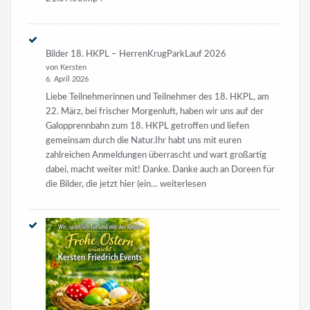
Bilder 18. HKPL – HerrenKrugParkLauf 2026
von Kersten
6. April 2026
Liebe Teilnehmerinnen und Teilnehmer des 18. HKPL, am
22. März, bei frischer Morgenluft, haben wir uns auf der
Galopprennbahn zum 18. HKPL getroffen und liefen
gemeinsam durch die Natur.Ihr habt uns mit euren
zahlreichen Anmeldungen überrascht und wart großartig
dabei, macht weiter mit! Danke. Danke auch an Doreen für
Bilder
die Bilder, die jetzt hier (ein…
weiterlesen
18.
HKPL
–
HerrenKrugParkLauf
2026