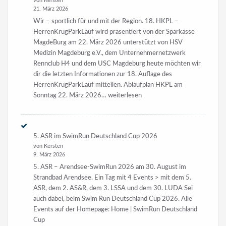
von Kersten
21. März 2026
Wir – sportlich für und mit der Region. 18. HKPL –
HerrenKrugParkLauf wird präsentiert von der Sparkasse
MagdeBurg am 22. März 2026 unterstützt von HSV
Medizin Magdeburg e.V., dem Unternehmernetzwerk
Rennclub H4 und dem USC Magdeburg heute möchten wir
dir die letzten Informationen zur 18. Auflage des
HerrenKrugParkLauf mitteilen. Ablaufplan HKPL am
18.
Sonntag 22. März 2026…
weiterlesen
HKPL
am
22.
5. ASR im SwimRun Deutschland Cup 2026
März
von Kersten
2026
9. März 2026
5. ASR – Arendsee-SwimRun 2026 am 30. August im
Strandbad Arendsee. Ein Tag mit 4 Events > mit dem 5.
ASR, dem 2. AS&R, dem 3. LSSA und dem 30. LUDA Sei
auch dabei, beim Swim Run Deutschland Cup 2026. Alle
Events auf der Homepage: Home | SwimRun Deutschland
Cup