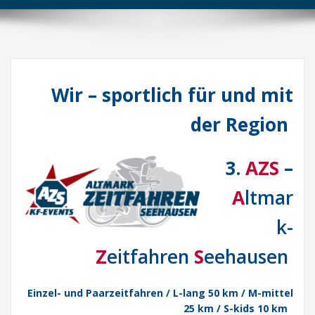
Wir – sportlich für und mit
der Region
3.
AZS
–
A
ltmar
k-
Z
eitfahren
S
eehausen
Einzel- und Paarzeitfahren / L-lang 50 km / M-mittel
25 km / S-kids 10 km