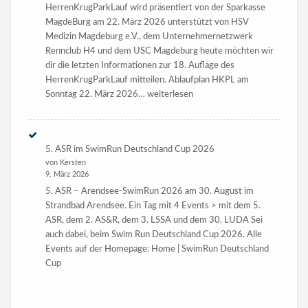
HerrenKrugParkLauf wird präsentiert von der Sparkasse
MagdeBurg am 22. März 2026 unterstützt von HSV
Medizin Magdeburg e.V., dem Unternehmernetzwerk
Rennclub H4 und dem USC Magdeburg heute möchten wir
dir die letzten Informationen zur 18. Auflage des
HerrenKrugParkLauf mitteilen. Ablaufplan HKPL am
18.
Sonntag 22. März 2026…
weiterlesen
HKPL
am
22.
5. ASR im SwimRun Deutschland Cup 2026
März
von Kersten
2026
9. März 2026
5. ASR – Arendsee-SwimRun 2026 am 30. August im
Strandbad Arendsee. Ein Tag mit 4 Events > mit dem 5.
ASR, dem 2. AS&R, dem 3. LSSA und dem 30. LUDA Sei
auch dabei, beim Swim Run Deutschland Cup 2026. Alle
Events auf der Homepage: Home | SwimRun Deutschland
Cup