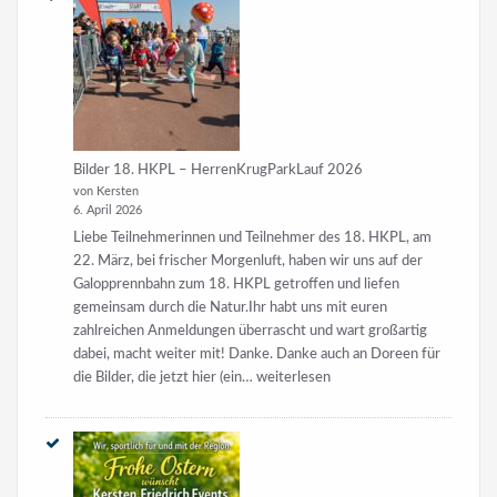
Bilder 18. HKPL – HerrenKrugParkLauf 2026
von Kersten
6. April 2026
Liebe Teilnehmerinnen und Teilnehmer des 18. HKPL, am
22. März, bei frischer Morgenluft, haben wir uns auf der
Galopprennbahn zum 18. HKPL getroffen und liefen
gemeinsam durch die Natur.Ihr habt uns mit euren
zahlreichen Anmeldungen überrascht und wart großartig
dabei, macht weiter mit! Danke. Danke auch an Doreen für
Bilder
die Bilder, die jetzt hier (ein…
weiterlesen
18.
HKPL
–
HerrenKrugParkLauf
2026