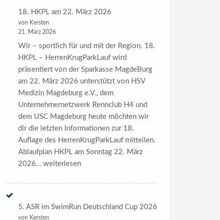
18. HKPL am 22. März 2026
von Kersten
21. März 2026
Wir – sportlich für und mit der Region. 18.
HKPL – HerrenKrugParkLauf wird
präsentiert von der Sparkasse MagdeBurg
am 22. März 2026 unterstützt von HSV
Medizin Magdeburg e.V., dem
Unternehmernetzwerk Rennclub H4 und
dem USC Magdeburg heute möchten wir
dir die letzten Informationen zur 18.
Auflage des HerrenKrugParkLauf mitteilen.
Ablaufplan HKPL am Sonntag 22. März
18.
2026…
weiterlesen
HKPL
am
22.
5. ASR im SwimRun Deutschland Cup 2026
März
von Kersten