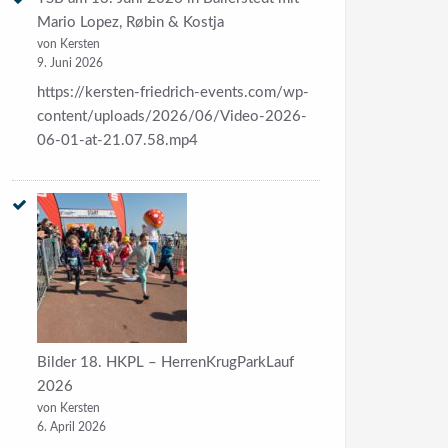
Roxy Revival
Mario Lopez, Røbin & Kostja
Was die Welt dringend wissen mus
von Kersten
9. Juni 2026
Überarbeitete Termine 
https://kersten-friedrich-events.com/wp-
content/uploads/2026/06/Video-2026-
06-01-at-21.07.58.mp4
Bilder 18. HKPL – HerrenKrugParkLauf
2026
von Kersten
6. April 2026