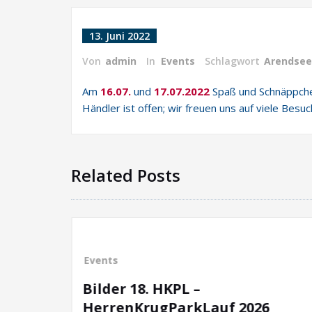
13. Juni 2022
Von
admin
In
Events
Schlagwort
Arendsee
Am
16.07.
und
17.07.2022
Spaß und Schnäppch
Händler ist offen; wir freuen uns auf viele Besuc
Related Posts
Events
18. HKPL –
Deutsche Me
KrugParkLauf 2026
Swim & Run 2