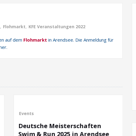
,
Flohmarkt
,
KFE Veranstaltungen 2022
en auf dem
Flohmarkt
in Arendsee. Die Anmeldung für
her.
Events
Flohmarkt
isterschaften
1. Campingplatzfl
025 in Arendsee
grünen Elsebusch