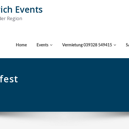
rich Events
 der Region
Home
Events
Vermietung 039328 549415
S
fest