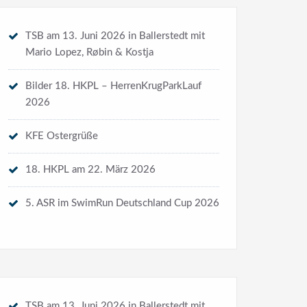
TSB am 13. Juni 2026 in Ballerstedt mit
Mario Lopez, Røbin & Kostja
Bilder 18. HKPL – HerrenKrugParkLauf
2026
KFE Ostergrüße
18. HKPL am 22. März 2026
5. ASR im SwimRun Deutschland Cup 2026
Events
Arendsee SwimRun
Firmen- und VereinsStaffellauf
ohmarkt im
Fleesensee-Lauf
Flohmarkt
Hanse-Altmark-Tour
Lauf um den
TSB am 13. Juni 2026 in Ballerstedt mit