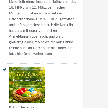
Liebe Teilnehmerinnen und Teilnehmer des
18. HKPL, am 22. März, bei frischer
Morgenluft, haben wir uns auf der
Galopprennbahn zum 18. HKPL getroffen
und liefen gemeinsam durch die Natur.Ihr
habt uns mit euren zahlreichen
Anmeldungen überrascht und wart
großartig dabei, macht weiter mit! Danke.
Danke auch an Doreen für die Bilder, die
Bilder
jetzt hier (ein…
weiterlesen
18.
HKPL
–
HerrenKrugParkLauf
2026
KFE Ostergrüße