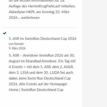
dir die letzten Informationen zur 18.
Auflage des HerrenKrugParkLauf mitteilen.
Ablaufplan HKPL am Sonntag 22. März
18.
2026…
weiterlesen
HKPL
am
22.
5. ASR im SwimRun Deutschland Cup 2026
März
von Kersten
2026
9. März 2026
5. ASR – Arendsee-SwimRun 2026 am 30.
August im Strandbad Arendsee. Ein Tag mit
4 Events > mit dem 5. ASR, dem 2. AS&R,
dem 3. LSSA und dem 30. LUDA Sei auch
dabei, beim Swim Run Deutschland Cup
2026. Alle Events auf der Homepage:
Home | SwimRun Deutschland Cup