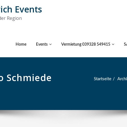
rich Events
 der Region
Home
Events
Vermietung 039328 549415
S
no Schmiede
Startseite
Arch