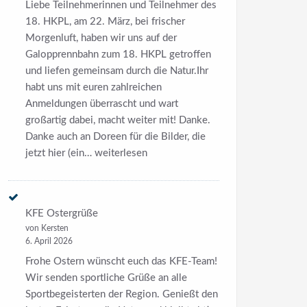
Liebe Teilnehmerinnen und Teilnehmer des
18. HKPL, am 22. März, bei frischer
Morgenluft, haben wir uns auf der
Galopprennbahn zum 18. HKPL getroffen
und liefen gemeinsam durch die Natur.Ihr
habt uns mit euren zahlreichen
Anmeldungen überrascht und wart
großartig dabei, macht weiter mit! Danke.
Danke auch an Doreen für die Bilder, die
Bilder
jetzt hier (ein…
weiterlesen
18.
HKPL
–
KFE Ostergrüße
HerrenKrugParkLauf
von Kersten
2026
6. April 2026
Frohe Ostern wünscht euch das KFE-Team!
Wir senden sportliche Grüße an alle
Sportbegeisterten der Region. Genießt den