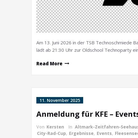
Am 13. Juni 2026 in der TSB Technoschmiede Ba
lädt ab 21:30 Uhr zur Oldschool Technoparty ein
Read More
11. November 2025
Anmeldung für KFE – Events
Von
Kersten
In
Altmark-Zeitfahren-Seehau
City-Rad-Cup
,
Ergebnisse
,
Events
,
Fleesense