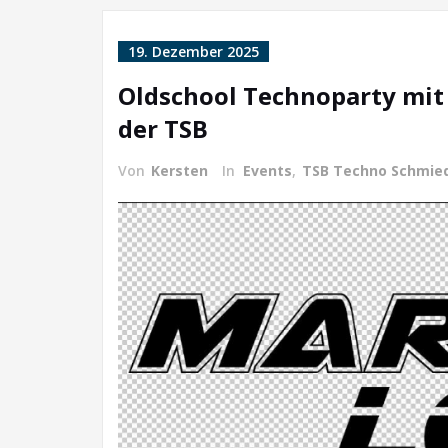
19. Dezember 2025
Oldschool Technoparty mit 
der TSB
Von
Kersten
In
Events
,
TSB Techno Schmied