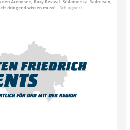
m den Arendsee
,
Roxy Revival
,
Südamerika-Radreisen
,
elt dringend wissen muss!
Schlagwort