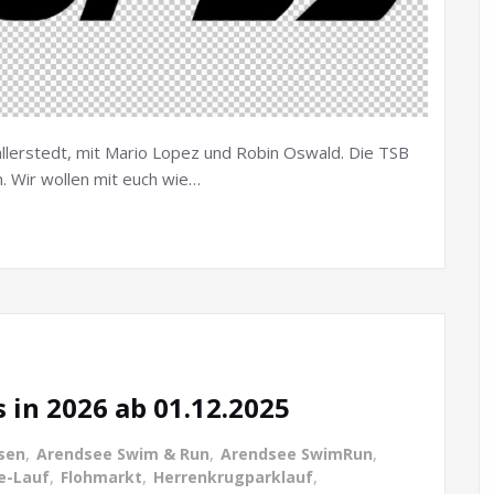
llerstedt, mit Mario Lopez und Robin Oswald. Die TSB
. Wir wollen mit euch wie…
 in 2026 ab 01.12.2025
sen
,
Arendsee Swim & Run
,
Arendsee SwimRun
,
e-Lauf
,
Flohmarkt
,
Herrenkrugparklauf
,