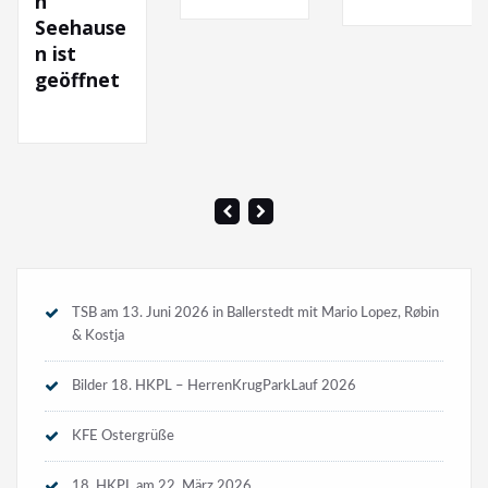
and C
use
2026
net
TSB am 13. Juni 2026 in Ballerstedt mit Mario Lopez, Røbin
& Kostja
Bilder 18. HKPL – HerrenKrugParkLauf 2026
KFE Ostergrüße
18. HKPL am 22. März 2026