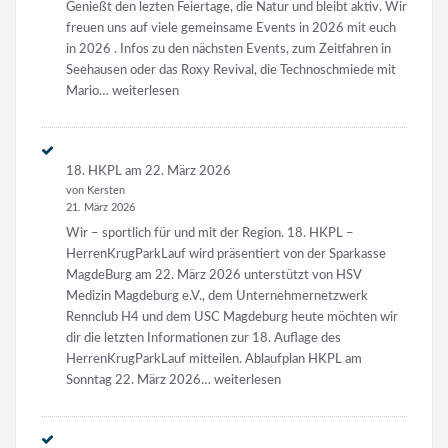
in 2026 . Infos zu den nächsten Events, zum Zeitfahren in
Seehausen oder das Roxy Revival, die Technoschmiede mit
KFE
Mario…
weiterlesen
Ostergrüße
18. HKPL am 22. März 2026
von Kersten
21. März 2026
Wir – sportlich für und mit der Region. 18. HKPL –
HerrenKrugParkLauf wird präsentiert von der Sparkasse
MagdeBurg am 22. März 2026 unterstützt von HSV
Medizin Magdeburg e.V., dem Unternehmernetzwerk
Rennclub H4 und dem USC Magdeburg heute möchten wir
dir die letzten Informationen zur 18. Auflage des
HerrenKrugParkLauf mitteilen. Ablaufplan HKPL am
18.
Sonntag 22. März 2026…
weiterlesen
HKPL
am
22.
5. ASR im SwimRun Deutschland Cup 2026
März
von Kersten
2026