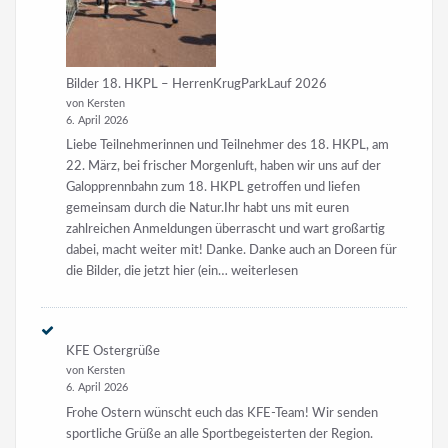
Bilder 18. HKPL – HerrenKrugParkLauf 2026
von Kersten
6. April 2026
Liebe Teilnehmerinnen und Teilnehmer des 18. HKPL, am
22. März, bei frischer Morgenluft, haben wir uns auf der
Galopprennbahn zum 18. HKPL getroffen und liefen
gemeinsam durch die Natur.Ihr habt uns mit euren
zahlreichen Anmeldungen überrascht und wart großartig
dabei, macht weiter mit! Danke. Danke auch an Doreen für
Bilder
die Bilder, die jetzt hier (ein…
weiterlesen
18.
HKPL
–
KFE Ostergrüße
HerrenKrugParkLauf
von Kersten
2026
6. April 2026
Frohe Ostern wünscht euch das KFE-Team! Wir senden
sportliche Grüße an alle Sportbegeisterten der Region.
Genießt den lezten Feiertage, die Natur und bleibt aktiv. Wir
freuen uns auf viele gemeinsame Events in 2026 mit euch