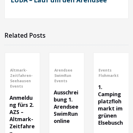
Related Posts
-
Arendsee
Events
Arends
ren-
SwimRun
Flohmarkt
Swim & 
sen
Events
Arends
1.
SwimRu
Ausschrei
Events
Camping
ldu
Langst
bung 1.
platzfloh
Arends
s 2.
Arendsee
markt im
SwimRun
5. ASR
grünen
rk-
online
Swim
Elsebusch
ahre
Deuts